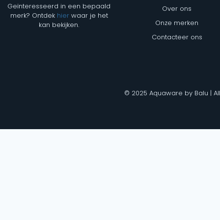
Geïnteresseerd in een bepaald
Over ons
merk? Ontdek
hier
waar je het
Onze merken
kan bekijken.
Contacteer ons
© 2025 Aquaware by Balu | Al