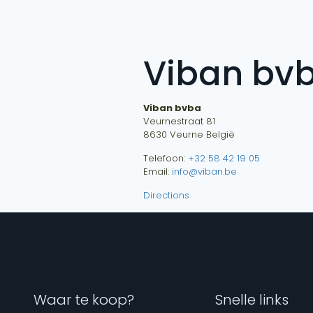
Viban bv
Viban bvba
Veurnestraat 81
8630
Veurne
België
Telefoon:
+32 58 42 19 05
Email:
info@viban.be
Directions
Waar te koop?
Snelle links