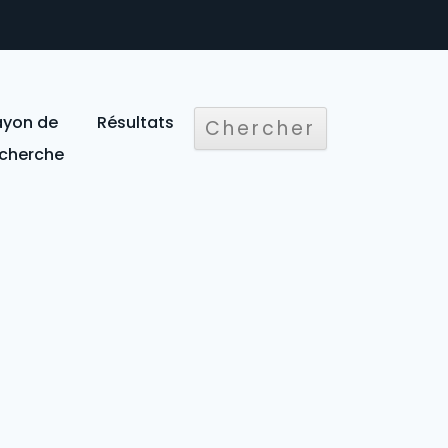
ayon de
Résultats
echerche