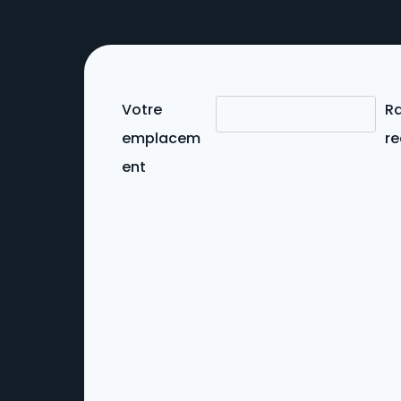
Votre
R
emplacem
r
ent