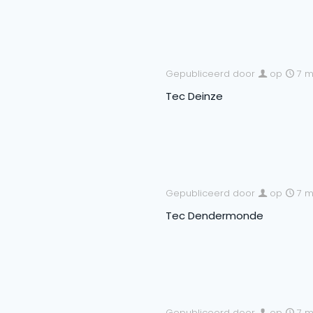
Gepubliceerd door
op
7 m
Tec Deinze
Gepubliceerd door
op
7 m
Tec Dendermonde
Gepubliceerd door
op
7 m