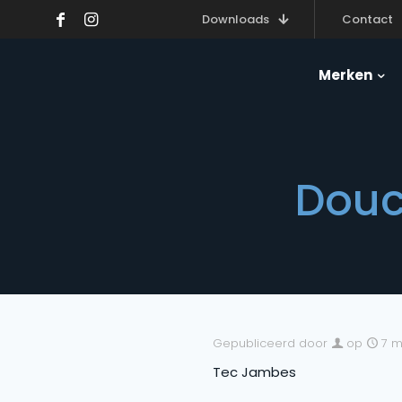
Downloads
Contact
Merken
Douc
Gepubliceerd door
op
7 m
Tec Jambes