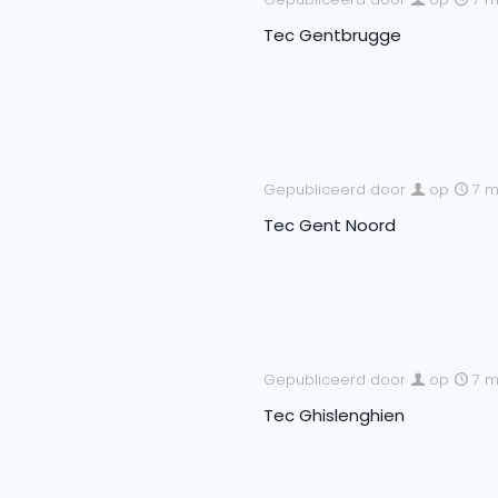
Tec Gentbrugge
Gepubliceerd door
op
7 m
Tec Gent Noord
Gepubliceerd door
op
7 m
Tec Ghislenghien