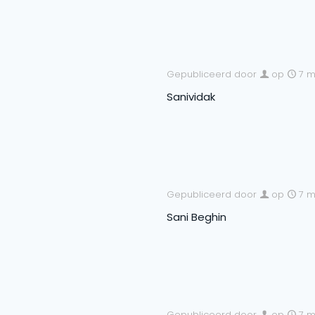
Gepubliceerd door
op
7 m
Sanividak
Gepubliceerd door
op
7 m
Sani Beghin
Gepubliceerd door
op
7 m