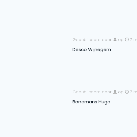
Gepubliceerd door
op
7 m
Desco Wijnegem
Gepubliceerd door
op
7 m
Borremans Hugo