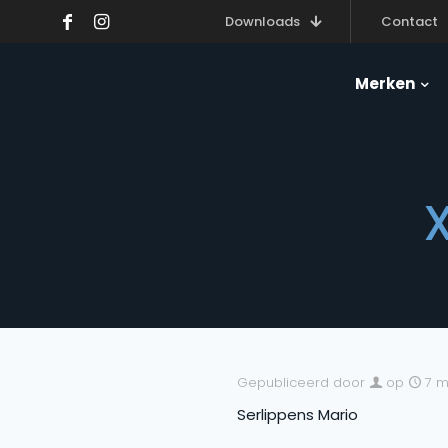
Downloads
Contact
Merken
Gepubliceerd door
op
7 m
Serlippens Mario