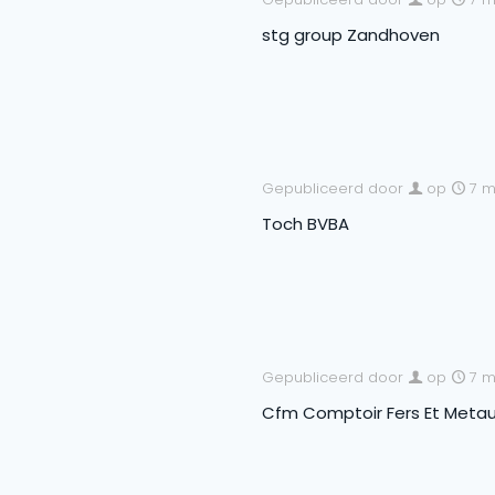
stg group Zandhoven
Gepubliceerd door
op
7 m
Toch BVBA
Gepubliceerd door
op
7 m
Cfm Comptoir Fers Et Meta