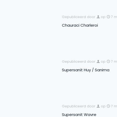
Gepubliceerd door
op
7 m
Chauraci Charleroi
Gepubliceerd door
op
7 m
Supersanit Huy / Sanima
Gepubliceerd door
op
7 m
Supersanit Wavre