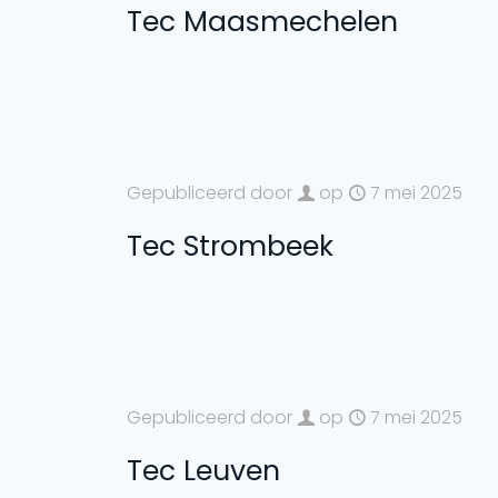
Tec Maasmechelen
Gepubliceerd door
op
7 mei 2025
Tec Strombeek
Gepubliceerd door
op
7 mei 2025
Tec Leuven