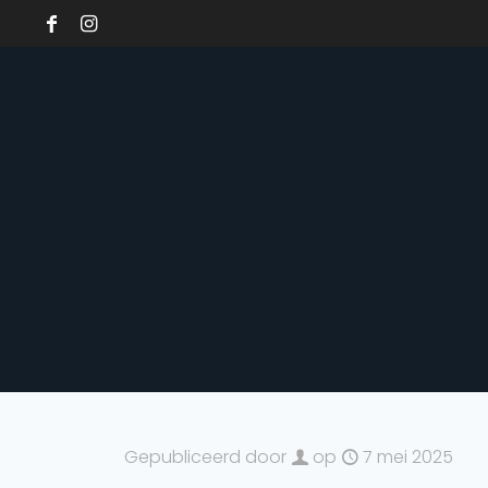
Gepubliceerd door
op
7 mei 2025