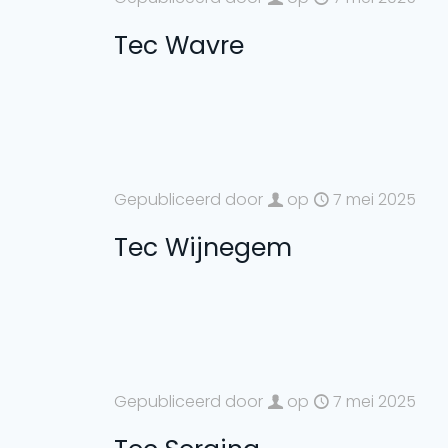
Tec Wavre
Gepubliceerd door
op
7 mei 2025
Tec Wijnegem
Gepubliceerd door
op
7 mei 2025