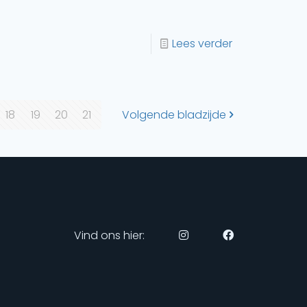
Lees verder
18
19
20
21
Volgende bladzijde
Vind ons hier: