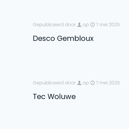
Gepubliceerd door
op
7 mei 2025
Desco Gembloux
Gepubliceerd door
op
7 mei 2025
Tec Woluwe