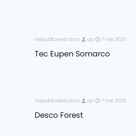
Gepubliceerd door
op
7 mei 2025
Tec Eupen Somarco
Gepubliceerd door
op
7 mei 2025
Desco Forest