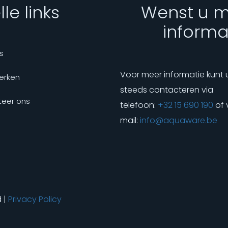
le links
Wenst u 
informa
s
Voor meer informatie kunt 
erken
steeds contacteren via
eer ons
telefoon:
+32 15 690 190
of 
mail:
info@aquaware.be
d |
Privacy Policy