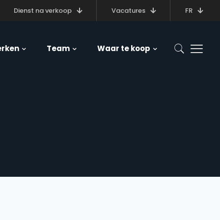
Dienst na verkoop
Vacatures
FR
rken
Team
Waar te koop