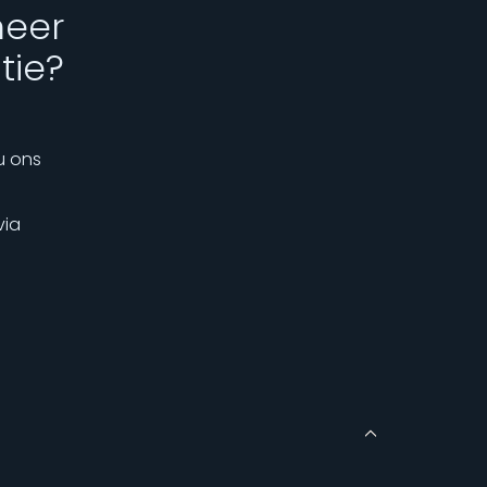
meer
tie?
u ons
via