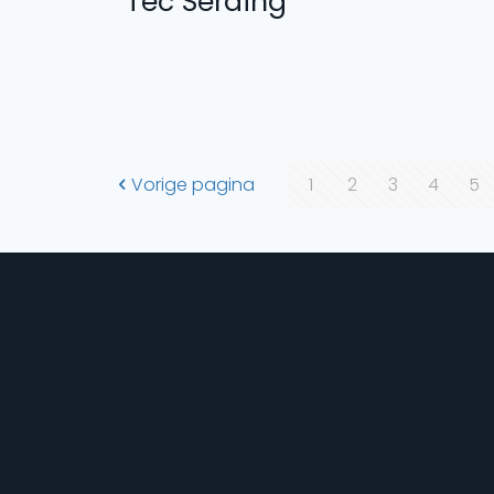
Tec Seraing
Vorige pagina
1
2
3
4
5