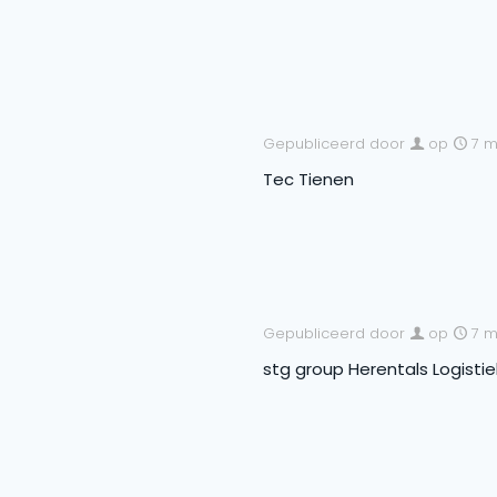
Gepubliceerd door
op
7 m
Tec Tienen
Gepubliceerd door
op
7 m
stg group Herentals Logistie