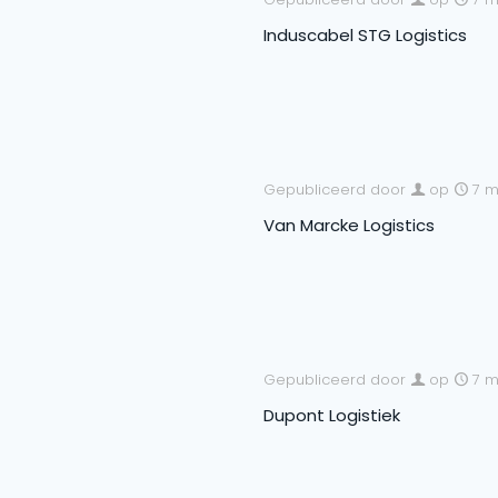
Induscabel STG Logistics
Gepubliceerd door
op
7 m
Van Marcke Logistics
Gepubliceerd door
op
7 m
Dupont Logistiek