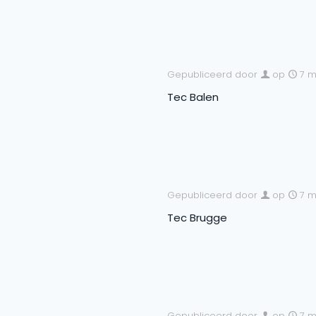
Gepubliceerd door
op
7 m
Tec Balen
Gepubliceerd door
op
7 m
Tec Brugge
Gepubliceerd door
op
7 m