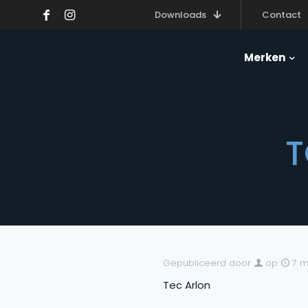
Downloads
Contact
Merken
T
Gepubliceerd door
op
7 m
Tec Arlon