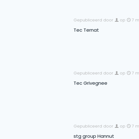
Gepubliceerd door
op
7 m
Tec Ternat
Gepubliceerd door
op
7 m
Tec Grivegnee
Gepubliceerd door
op
7 m
stg group Hannut